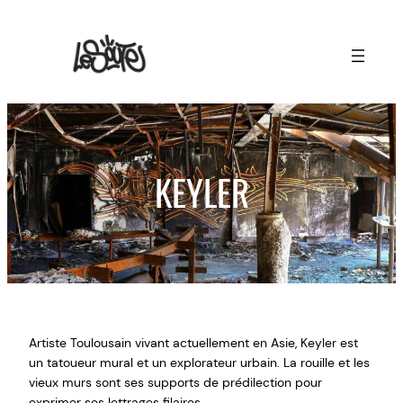
Aller
au
contenu
KEYLER
Artiste Toulousain vivant actuellement en Asie, Keyler est
un tatoueur mural et un explorateur urbain. La rouille et les
vieux murs sont ses supports de prédilection pour
exprimer ses lettrages filaires.